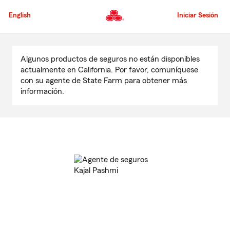
Pasar
al
English
Iniciar Sesión
contenido
principal
Comienzo
del
Algunos productos de seguros no están disponibles
contenido
actualmente en California. Por favor, comuníquese
principal
con su agente de State Farm para obtener más
información.