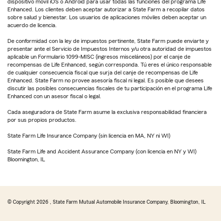
dispositivo móvil iOS o Android para usar todas las funciones del programa Life
Enhanced. Los clientes deben aceptar autorizar a State Farm a recopilar datos
sobre salud y bienestar. Los usuarios de aplicaciones móviles deben aceptar un
acuerdo de licencia.
De conformidad con la ley de impuestos pertinente, State Farm puede enviarte y
presentar ante el Servicio de Impuestos Internos y/u otra autoridad de impuestos
aplicable un Formulario 1099-MISC (ingresos misceláneos) por el canje de
recompensas de Life Enhanced, según corresponda. Tú eres el único responsable
de cualquier consecuencia fiscal que surja del canje de recompensas de Life
Enhanced. State Farm no provee asesoría fiscal ni legal. Es posible que desees
discutir las posibles consecuencias fiscales de tu participación en el programa Life
Enhanced con un asesor fiscal o legal.
Cada aseguradora de State Farm asume la exclusiva responsabilidad financiera
por sus propios productos.
State Farm Life Insurance Company (sin licencia en MA, NY ni WI)
State Farm Life and Accident Assurance Company (con licencia en NY y WI)
Bloomington, IL
© Copyright
2026
, State Farm Mutual Automobile Insurance Company, Bloomington, IL