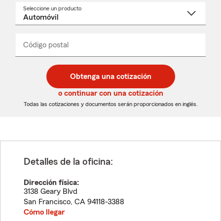
Seleccione un producto
Seleccione
un
nombre
de
producto
del
Código postal
Ingresa
Ingresa
_____
menú
un
un
desplegable
código
código
postal
postal
Obtenga una cotización
de
de
5
5
o continuar con una cotización
dígitos
dígitos
Todas las cotizaciones y documentos serán proporcionados en inglés.
Detalles de la oficina:
Dirección física:
3138 Geary Blvd
San Francisco
,
CA
94118-3388
Cómo llegar