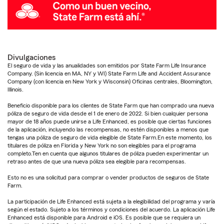
Divulgaciones
El seguro de vida y las anualidades son emitidos por State Farm Life Insurance
Company. (Sin licencia en MA, NY y WI) State Farm Life and Accident Assurance
Company (con licencia en New York y Wisconsin) Oficinas centrales, Bloomington,
Illinois.
Beneficio disponible para los clientes de State Farm que han comprado una nueva
póliza de seguro de vida desde el 1 de enero de 2022. Si bien cualquier persona
mayor de 18 años puede unirse a Life Enhanced, es posible que ciertas funciones
de la aplicación, incluyendo las recompensas, no estén disponibles a menos que
tengas una póliza de seguro de vida elegible de State Farm.En este momento, los
titulares de póliza en Florida y New York no son elegibles para el programa
completo.Ten en cuenta que algunos titulares de póliza pueden experimentar un
retraso antes de que una nueva póliza sea elegible para recompensas.
Esto no es una solicitud para comprar o vender productos de seguros de State
Farm.
La participación de Life Enhanced está sujeta a la elegibilidad del programa y varía
según el estado. Sujeto a los términos y condiciones del acuerdo. La aplicación Life
Enhanced está disponible para Android e iOS. Es posible que se requiera un